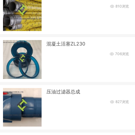
810浏览
混凝土活塞ZL230
706浏览
压油过滤器总成
827浏览