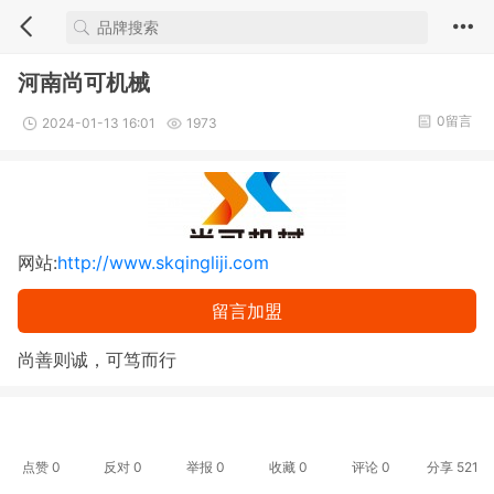
河南尚可机械
0留言
2024-01-13 16:01
1973
网站:
http://www.skqingliji.com
留言加盟
尚善则诚，可笃而行
点赞
0
反对
0
举报 0
收藏 0
评论
0
分享
521