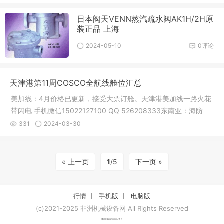
日本阀天VENN蒸汽疏水阀AK1H/2H原
装正品 上海
2024-05-10
0评论
天津港第11周COSCO全航线舱位汇总
美加线：4月价格已更新，接受大票订舱。天津港美加线一路火花
带闪电 手机微信15022127100 QQ 526208333东南亚：海防
（cyh航线）
331
2024-03-30
« 上一页
1
/5
下一页 »
行情
手机版
电脑版
(c)2021-2025 非洲机械设备网 All Rights Reserved
津ICP备2021007094号-1