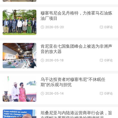
穆塞韦尼会见丹格特，力推霍马石油炼
油厂项目
2026-05-20
0评论
肯尼亚在七国集团峰会上被选为非洲声
音的放大器
2026-05-18
0评论
乌干达投资者对穆塞韦尼“不休眠任
期”的乐观与担忧
2026-05-14
0评论
坦桑尼亚与内陆港运营商举行会谈，旨
在缓解达累斯萨拉姆港的拥堵状况