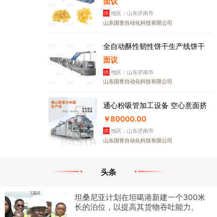
面议
供
地区：山东济南市
山东国誉自动化科技有限公司
全自动酥性韧性饼干生产线饼干
流
面议
供
地区：山东济南市
山东国誉自动化科技有限公司
通心粉吸管加工设备 空心意面挤
￥80000.00
供
地区：山东济南市
山东国誉自动化科技有限公司
头条
坦桑尼亚计划在坦噶港新建一个300米
长的泊位，以提高其货物吞吐能力。