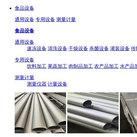
食品设备
通用设备
专用设备
测量计量
食品设备
通用设备
速冻设备
清洗设备
干燥设备
杀菌设备
灌装设备
传
专用设备
饮料加工
果蔬加工
肉制品加工
农产品加工
水产品
测量计量
测量仪器
计量设备