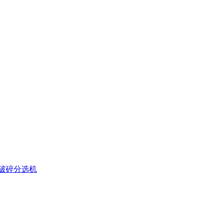
破碎分选机