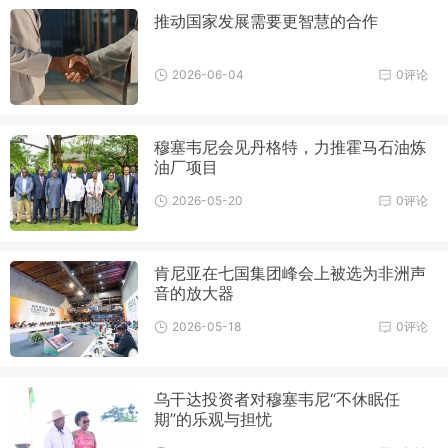
推动国家发展需要更智慧的合作
2026-06-04
0评论
穆塞韦尼会见丹格特，力推霍马石油炼
油厂项目
2026-05-20
0评论
肯尼亚在七国集团峰会上被选为非洲声
音的放大器
2026-05-18
0评论
乌干达投资者对穆塞韦尼“不休眠任
期”的乐观与担忧