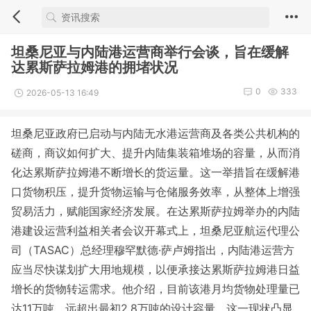
坦桑尼亚与内陆港运营商举行会谈，旨在缓解
达累斯萨拉姆港的拥堵状况
0
333
2026-05-13 16:49
坦桑尼亚政府已启动与内陆无水港运营商及各类公共机构的
磋商，商议如何扩大、提升内陆集装箱堆场的容量，从而消
化达累斯萨拉姆港不断增长的货运量。这一举措旨在缓解港
口货物积压，提升货物运输与仓储服务效率，从整体上增强
贸易活力，赋能国家经济发展。在达累斯萨拉姆举办的内陆
港建设运营利益相关者会议开幕式上，坦桑尼亚航运代理公
司（TASAC）总经理穆罕默德·萨卢姆指出，内陆港运营方
应当尽快谋划扩大用地规模，以便承接达累斯萨拉姆港日益
增长的货物转运需求。他介绍，目前该港月均货物处理量已
达11万吨，远超出最初2.8万吨的设计容量，这一现状凸显