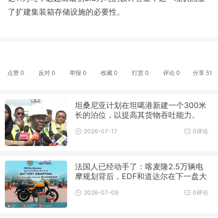
了扩建集装箱存储设施的必要性。
点赞
0
反对
0
举报 0
收藏 0
打赏
0
评论
0
分享
51
坦桑尼亚计划在坦噶港新建一个300米
长的泊位，以提高其货物吞吐能力。
2026-07-17
0评论
法国人已经动手了：喀麦隆2.5万辆电
摩规划背后，EDF和道达尔在下一盘大
棋
2026-07-09
0评论