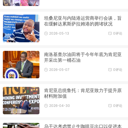
坦桑尼亚与内陆港运营商举行会谈，旨
在缓解达累斯萨拉姆港的拥堵状况
2026-05-13
0评论
南洛基查尔油田将于今年年底为肯尼亚
开采出第一桶石油
2026-05-07
0评论
肯尼亚总统鲁托：肯尼亚致力于提升原
材料附加值
2026-04-30
0评论
乌干达考虑禁止生咖啡豆出口以促进本