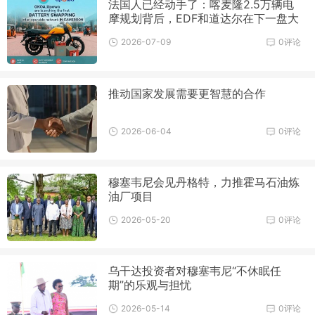
法国人已经动手了：喀麦隆2.5万辆电
摩规划背后，EDF和道达尔在下一盘大
棋
2026-07-09
0评论
推动国家发展需要更智慧的合作
2026-06-04
0评论
穆塞韦尼会见丹格特，力推霍马石油炼
油厂项目
2026-05-20
0评论
乌干达投资者对穆塞韦尼“不休眠任
期”的乐观与担忧
2026-05-14
0评论