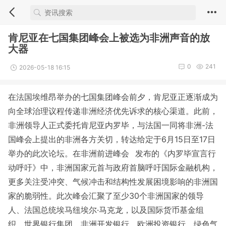
肯尼亚在七国集团峰会上被选为非洲声音的放
大器
0
241
2026-05-18 16:15
在法国埃维昂举办的七国集团峰会前夕，肯尼亚正逐渐成为
向全球治理议程传递非洲经济优先诉求的核心渠道。此前，
非洲领导人正式委托肯尼亚内罗毕，与法国一同将非洲-法
国峰会上提出的非洲各方关切，转达给定于6月15日至17日
举办的此次论坛。在
非洲前进峰会
发布的《内罗毕宣言行
动呼吁》中，非洲国家元首与政府首脑呼吁国际金融机构，
更多关注受冲突、气候冲击和结构性发展困境影响的非洲国
家的脆弱性。此次峰会汇聚了至少30个非洲国家的领导
人、法国总统埃马纽埃尔·马克龙，以及国际货币基金组
织、世界银行集团、非洲开发银行、欧洲投资银行、
绿色气