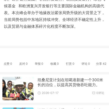
候基金
和欧洲复兴开发银行等主要国际金融机构的高级代
表。本次峰会举办于地缘政治紧张局势升级的大背景之下，
当前局势包括中东地区持续冲突、全球经济不确定性上升，
以及贸易与金融体系碎片化程度不断加深。
点赞
0
反对
0
举报 0
收藏 0
打赏
0
评论
0
分享
42
坦桑尼亚计划在坦噶港新建一个300米
长的泊位，以提高其货物吞吐能力。
2026-07-17
0评论