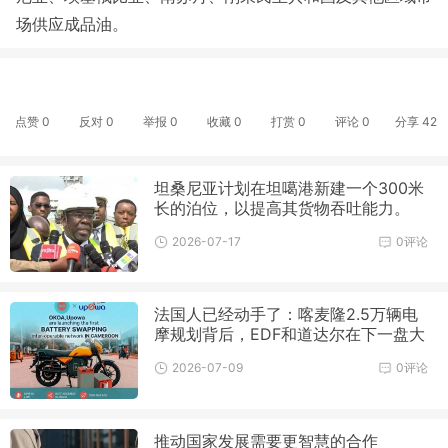
场供应成品油。
点赞
0
反对
0
举报 0
收藏 0
打赏
0
评论
0
分享
42
坦桑尼亚计划在坦噶港新建一个300米
长的泊位，以提高其货物吞吐能力。
2026-07-17
0评论
法国人已经动手了：喀麦隆2.5万辆电
摩规划背后，EDF和道达尔在下一盘大
棋
2026-07-09
0评论
推动国家发展需要更智慧的合作