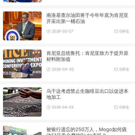
南洛基查尔油田将于今年年底为肯尼亚
开采出第一桶石油
2026-05-07
0评论
肯尼亚总统鲁托：肯尼亚致力于提升原
材料附加值
2026-04-30
0评论
乌干达考虑禁止生咖啡豆出口以促进本
地加工
2026-04-23
0评论
被银行遗忘的250万人，Mogo如何撬