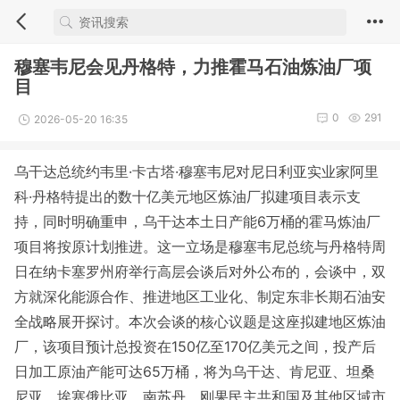
穆塞韦尼会见丹格特，力推霍马石油炼油厂项
目
0
291
2026-05-20 16:35
乌干达总统约韦里·卡古塔·穆塞韦尼对尼日利亚实业家阿里
科·丹格特提出的数十亿美元地区炼油厂拟建项目表示支
持，同时明确重申，乌干达本土日产能6万桶的霍马炼油厂
项目将按原计划推进。这一立场是穆塞韦尼总统与丹格特周
日在纳卡塞罗州府举行高层会谈后对外公布的，会谈中，双
方就深化能源合作、推进地区工业化、制定东非长期石油安
全战略展开探讨。本次会谈的核心议题是这座拟建地区炼油
厂，该项目预计总投资在150亿至170亿美元之间，投产后
日加工原油产能可达65万桶，将为乌干达、肯尼亚、坦桑
尼亚、埃塞俄比亚、南苏丹、刚果民主共和国及其他区域市