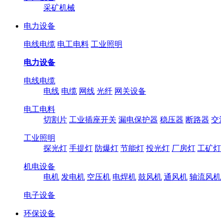
采矿机械
电力设备
电线电缆
电工电料
工业照明
电力设备
电线电缆
电线
电缆
网线
光纤
网关设备
电工电料
切割片
工业插座开关
漏电保护器
稳压器
断路器
交
工业照明
探光灯
手提灯
防爆灯
节能灯
投光灯
厂房灯
工矿灯
机电设备
电机
发电机
空压机
电焊机
鼓风机
通风机
轴流风机
电子设备
环保设备