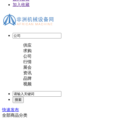
加入收藏
供应
求购
公司
行情
展会
资讯
品牌
视频
快速发布
全部商品分类