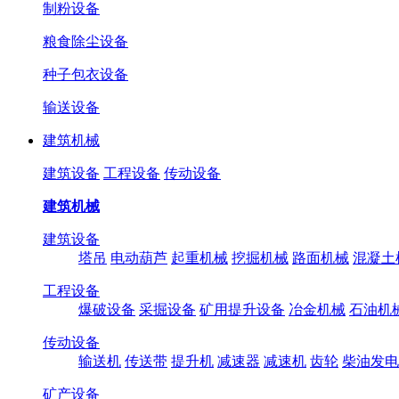
制粉设备
粮食除尘设备
种子包衣设备
输送设备
建筑机械
建筑设备
工程设备
传动设备
建筑机械
建筑设备
塔吊
电动葫芦
起重机械
挖掘机械
路面机械
混凝土
工程设备
爆破设备
采掘设备
矿用提升设备
冶金机械
石油机
传动设备
输送机
传送带
提升机
减速器
减速机
齿轮
柴油发电
矿产设备