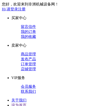
您好，欢迎来到非洲机械设备网！
Hi,请登录
注册
买家中心
留言信件
我的订单
我的收藏
卖家中心
商品管理
发布产品
订单管理
店铺管理
VIP服务
会员服务
联系我们
关于我们
设为首页