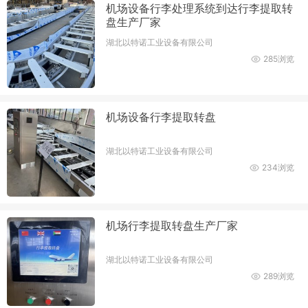
机场设备行李处理系统到达行李提取转
盘生产厂家
湖北以特诺工业设备有限公司
285浏览
机场设备行李提取转盘
湖北以特诺工业设备有限公司
234浏览
机场行李提取转盘生产厂家
湖北以特诺工业设备有限公司
289浏览