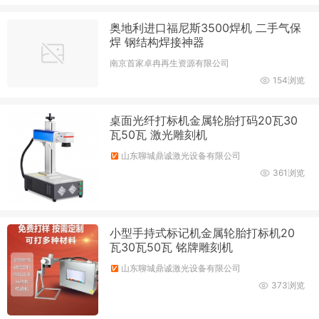
奥地利进口福尼斯3500焊机 二手气保
焊 钢结构焊接神器
南京首家卓冉再生资源有限公司
154浏览
桌面光纤打标机金属轮胎打码20瓦30
瓦50瓦 激光雕刻机
山东聊城鼎诚激光设备有限公司
361浏览
小型手持式标记机金属轮胎打标机20
瓦30瓦50瓦 铭牌雕刻机
山东聊城鼎诚激光设备有限公司
373浏览