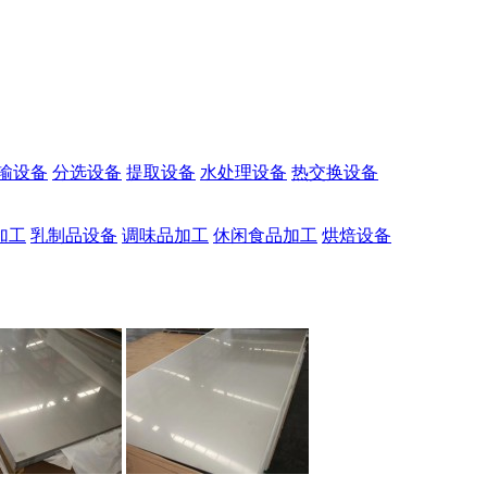
输设备
分选设备
提取设备
水处理设备
热交换设备
加工
乳制品设备
调味品加工
休闲食品加工
烘焙设备