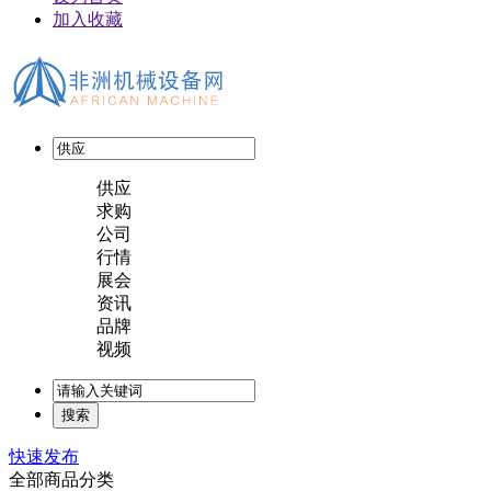
加入收藏
供应
求购
公司
行情
展会
资讯
品牌
视频
快速发布
全部商品分类