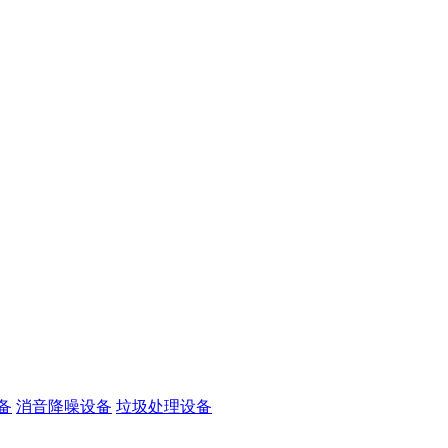
备
消音降噪设备
垃圾处理设备