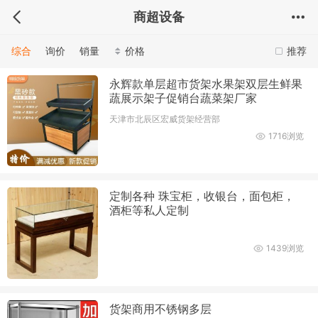
商超设备
综合
询价
销量
价格
推荐
永辉款单层超市货架水果架双层生鲜果
蔬展示架子促销台蔬菜架厂家
天津市北辰区宏威货架经营部
1716浏览
定制各种 珠宝柜，收银台，面包柜，
酒柜等私人定制
1439浏览
货架商用不锈钢多层