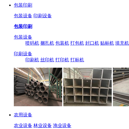
包装印刷
包装设备
印刷设备
包装印刷
包装设备
喷码机
捆扎机
包装机
打包机
封口机
贴标机
填充机
印刷设备
印刷机
丝印机
打印机
打标机
农用设备
农业设备
林业设备
渔业设备