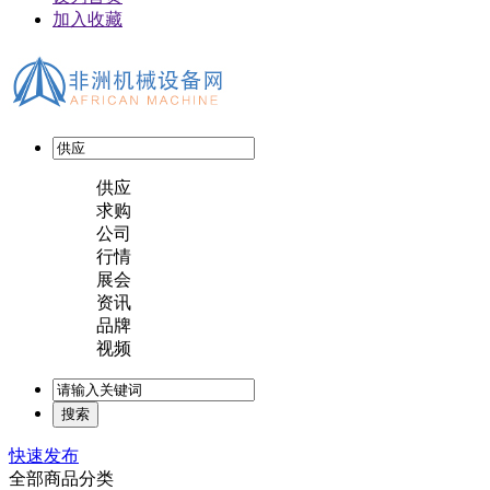
加入收藏
供应
求购
公司
行情
展会
资讯
品牌
视频
快速发布
全部商品分类