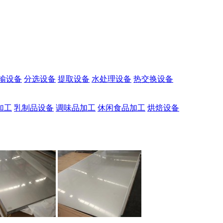
输设备
分选设备
提取设备
水处理设备
热交换设备
加工
乳制品设备
调味品加工
休闲食品加工
烘焙设备