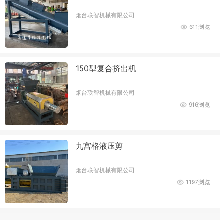
烟台联智机械有限公司
611浏览
150型复合挤出机
烟台联智机械有限公司
916浏览
九宫格液压剪
烟台联智机械有限公司
1197浏览