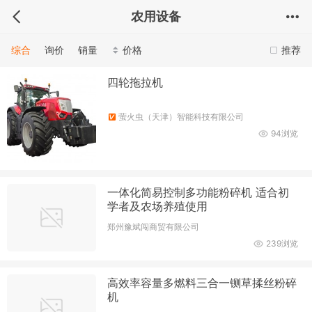
农用设备
综合
询价
销量
价格
推荐
四轮拖拉机
萤火虫（天津）智能科技有限公司
94浏览
一体化简易控制多功能粉碎机 适合初
学者及农场养殖使用
郑州豫斌闯商贸有限公司
239浏览
高效率容量多燃料三合一铡草揉丝粉碎
机