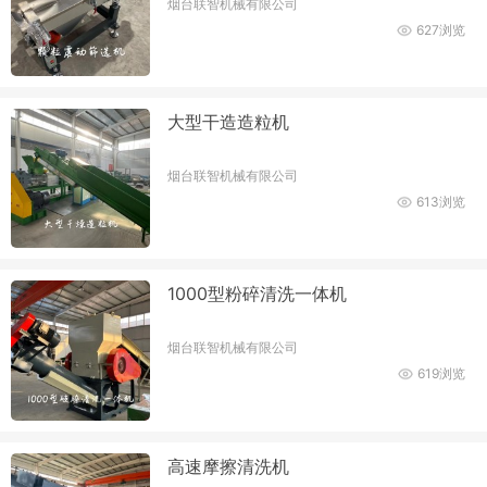
烟台联智机械有限公司
627浏览
大型干造造粒机
烟台联智机械有限公司
613浏览
1000型粉碎清洗一体机
烟台联智机械有限公司
619浏览
高速摩擦清洗机