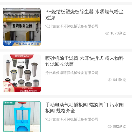
PE烧结板塑烧板除尘器 水雾烟气粉尘
过滤
沧州鑫俊泽环保机械设备有限公司
1073浏览
喷砂机除尘滤筒 六耳快拆式 粉末物料
过滤回收滤筒
沧州鑫俊泽环保机械设备有限公司
641浏览
手动电动气动插板阀 螺旋闸门 污水闸
板阀 规格齐全
沧州鑫俊泽环保机械设备有限公司
682浏览