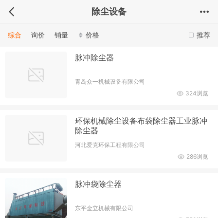
除尘设备
综合
询价
销量
价格
推荐
脉冲除尘器
青岛众一机械设备有限公司
324浏览
环保机械除尘设备布袋除尘器工业脉冲
除尘器
河北爱克环保工程有限公司
286浏览
脉冲袋除尘器
东平金立机械有限公司