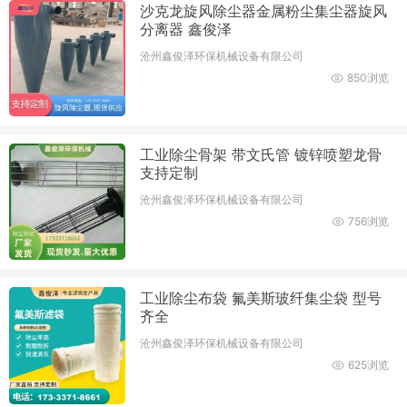
沙克龙旋风除尘器金属粉尘集尘器旋风
分离器 鑫俊泽
沧州鑫俊泽环保机械设备有限公司
850浏览
工业除尘骨架 带文氏管 镀锌喷塑龙骨
支持定制
沧州鑫俊泽环保机械设备有限公司
756浏览
工业除尘布袋 氟美斯玻纤集尘袋 型号
齐全
沧州鑫俊泽环保机械设备有限公司
625浏览