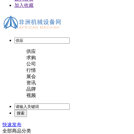
加入收藏
供应
求购
公司
行情
展会
资讯
品牌
视频
快速发布
全部商品分类