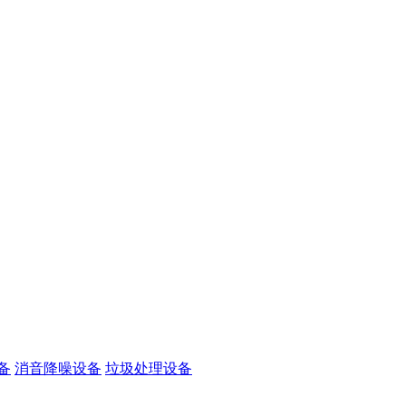
备
消音降噪设备
垃圾处理设备