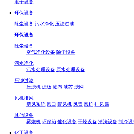
电子设备
环保设备
除尘设备
污水净化
压滤过滤
环保设备
除尘设备
空气净化设备
除尘设备
污水净化
污水处理设备
原水处理设备
压滤过滤
压滤机
滤板
滤布
滤芯
滤网
风机排风
新风系统
风口
暖风机
风管
风机
排风扇
其他设备
雾炮机
环保箱
催化设备
干燥设备
清洗设备
制冷设
化工设备