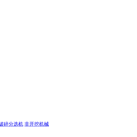
破碎分选机
非开挖机械