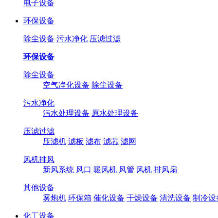
电子设备
环保设备
除尘设备
污水净化
压滤过滤
环保设备
除尘设备
空气净化设备
除尘设备
污水净化
污水处理设备
原水处理设备
压滤过滤
压滤机
滤板
滤布
滤芯
滤网
风机排风
新风系统
风口
暖风机
风管
风机
排风扇
其他设备
雾炮机
环保箱
催化设备
干燥设备
清洗设备
制冷设
化工设备