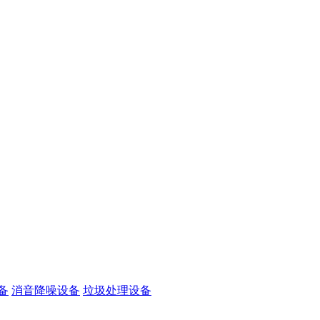
备
消音降噪设备
垃圾处理设备