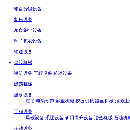
粮食分级设备
制粉设备
粮食除尘设备
种子包衣设备
输送设备
建筑机械
建筑设备
工程设备
传动设备
建筑机械
建筑设备
塔吊
电动葫芦
起重机械
挖掘机械
路面机械
混凝土
工程设备
爆破设备
采掘设备
矿用提升设备
冶金机械
石油机
传动设备