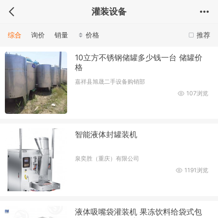
灌装设备
综合
询价
销量
价格
推荐
10立方不锈钢储罐多少钱一台 储罐价
格
嘉祥县旭晟二手设备购销部
107浏览
智能液体封罐装机
泉奕胜（重庆）有限公司
1191浏览
液体吸嘴袋灌装机 果冻饮料给袋式包