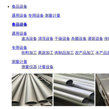
食品设备
通用设备
专用设备
测量计量
食品设备
通用设备
速冻设备
清洗设备
干燥设备
杀菌设备
灌装设备
传
专用设备
饮料加工
果蔬加工
肉制品加工
农产品加工
水产品
测量计量
测量仪器
计量设备