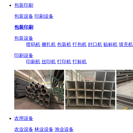
包装印刷
包装设备
印刷设备
包装印刷
包装设备
喷码机
捆扎机
包装机
打包机
封口机
贴标机
填充机
印刷设备
印刷机
丝印机
打印机
打标机
农用设备
农业设备
林业设备
渔业设备