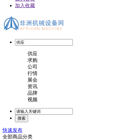
加入收藏
供应
求购
公司
行情
展会
资讯
品牌
视频
快速发布
全部商品分类