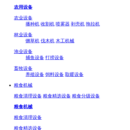
农用设备
农业设备
播种机
收割机
喷雾器
剥壳机
拖拉机
林业设备
铡草机
伐木机
木工机械
渔业设备
捕鱼设备
打捞设备
畜牧设备
养殖设备
饲料设备
取暖设备
粮食机械
粮食清理设备
粮食精选设备
粮食分级设备
粮食机械
粮食清理设备
粮食精选设备