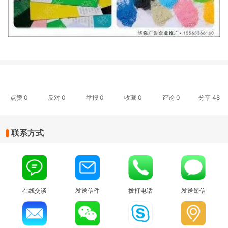
点赞
0
反对
0
举报 0
收藏 0
评论
0
分享
48
联系方式
在线交谈
发送信件
拨打电话
发送短信