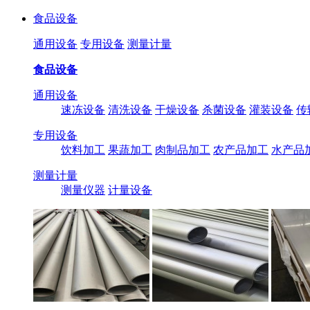
食品设备
通用设备
专用设备
测量计量
食品设备
通用设备
速冻设备
清洗设备
干燥设备
杀菌设备
灌装设备
传
专用设备
饮料加工
果蔬加工
肉制品加工
农产品加工
水产品
测量计量
测量仪器
计量设备