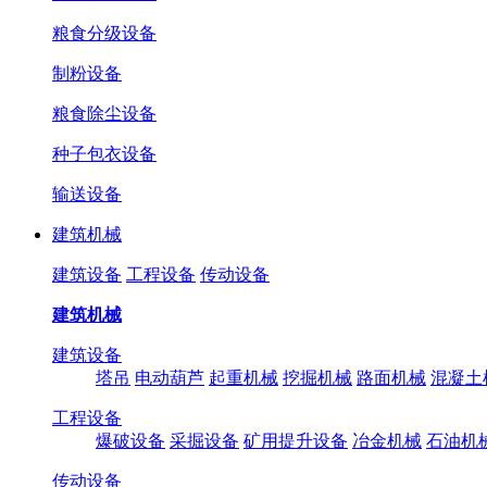
粮食分级设备
制粉设备
粮食除尘设备
种子包衣设备
输送设备
建筑机械
建筑设备
工程设备
传动设备
建筑机械
建筑设备
塔吊
电动葫芦
起重机械
挖掘机械
路面机械
混凝土
工程设备
爆破设备
采掘设备
矿用提升设备
冶金机械
石油机
传动设备