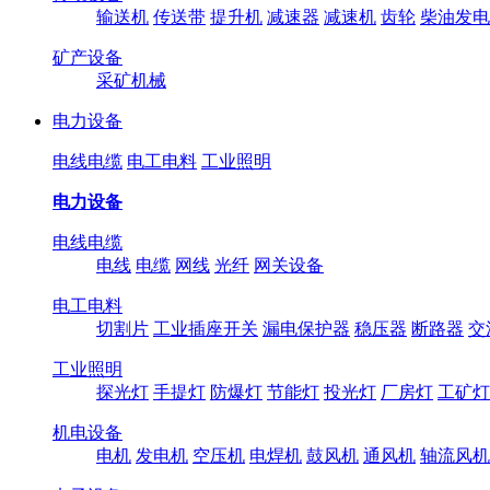
输送机
传送带
提升机
减速器
减速机
齿轮
柴油发电
矿产设备
采矿机械
电力设备
电线电缆
电工电料
工业照明
电力设备
电线电缆
电线
电缆
网线
光纤
网关设备
电工电料
切割片
工业插座开关
漏电保护器
稳压器
断路器
交
工业照明
探光灯
手提灯
防爆灯
节能灯
投光灯
厂房灯
工矿灯
机电设备
电机
发电机
空压机
电焊机
鼓风机
通风机
轴流风机