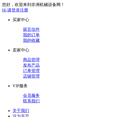
您好，欢迎来到非洲机械设备网！
Hi,请登录
注册
买家中心
留言信件
我的订单
我的收藏
卖家中心
商品管理
发布产品
订单管理
店铺管理
VIP服务
会员服务
联系我们
关于我们
设为首页