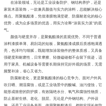
在涂装领域，无论是工业设备防护、钢结构养护，还是
家装木器装饰，一款兼具颜值与实力的涂料，总能解决核心
痛点。而聚氨酯漆，凭借漆膜饱满坚硬、防腐耐老化的核心
优势，成为众多场景的优选，用实力诠释“涂装实力派”的底
气。
颜值与硬度并存，是聚氨酯漆的直观优势。不同于普通
涂料漆膜单薄、易刮花的短板，聚氨酯漆成膜后质感饱满透
亮，色泽均匀细腻，既能增加涂装物件的整体质感，又具备
强硬度和耐磨性，日常摩擦、轻微磕碰都不会留下痕迹，适
用于家具、机械设备等需要长期保持完好外观的场景，无需
频繁补涂，省心又省力。
防腐耐老化，更是聚氨酯漆的核心竞争力。面对户外风
吹日晒、潮湿腐蚀，或是工业场景中的酸碱、油污侵蚀，它
能形成致密的防护膜，有效隔绝水分、氧气和腐蚀性物质，
防止基材生锈、老化、脱层。无论是户外钢结构、户外设
施，还是工业设备表面，使用聚氨酯漆后，都能实现长效防