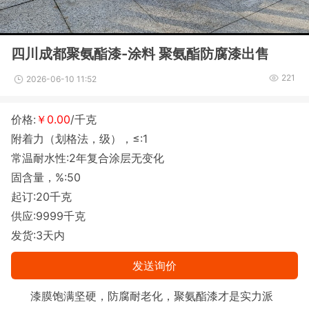
四川成都聚氨酯漆-涂料 聚氨酯防腐漆出售
221
2026-06-10 11:52
价格:
￥0.00
/千克
附着力（划格法，级），≤:1
常温耐水性:2年复合涂层无变化
固含量，%:50
起订:20千克
供应:9999千克
发货:3天内
发送询价
漆膜饱满坚硬，防腐耐老化，聚氨酯漆才是实力派