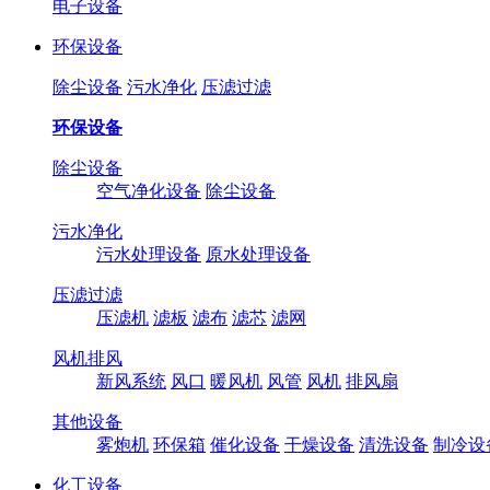
电子设备
环保设备
除尘设备
污水净化
压滤过滤
环保设备
除尘设备
空气净化设备
除尘设备
污水净化
污水处理设备
原水处理设备
压滤过滤
压滤机
滤板
滤布
滤芯
滤网
风机排风
新风系统
风口
暖风机
风管
风机
排风扇
其他设备
雾炮机
环保箱
催化设备
干燥设备
清洗设备
制冷设
化工设备