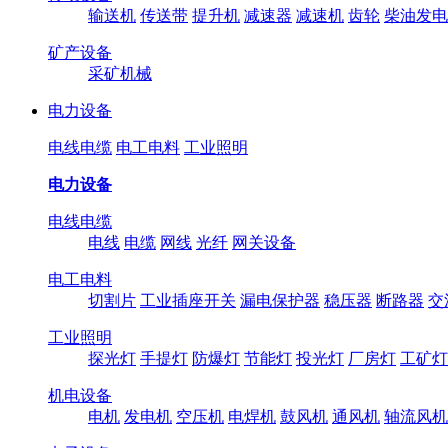
输送机
传送带
提升机
减速器
减速机
齿轮
柴油发电
矿产设备
采矿机械
电力设备
电线电缆
电工电料
工业照明
电力设备
电线电缆
电线
电缆
网线
光纤
网关设备
电工电料
切割片
工业插座开关
漏电保护器
稳压器
断路器
交
工业照明
探光灯
手提灯
防爆灯
节能灯
投光灯
厂房灯
工矿灯
机电设备
电机
发电机
空压机
电焊机
鼓风机
通风机
轴流风机