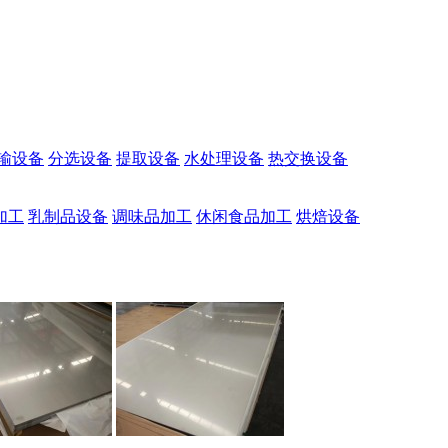
输设备
分选设备
提取设备
水处理设备
热交换设备
加工
乳制品设备
调味品加工
休闲食品加工
烘焙设备