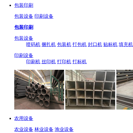
包装印刷
包装设备
印刷设备
包装印刷
包装设备
喷码机
捆扎机
包装机
打包机
封口机
贴标机
填充机
印刷设备
印刷机
丝印机
打印机
打标机
农用设备
农业设备
林业设备
渔业设备