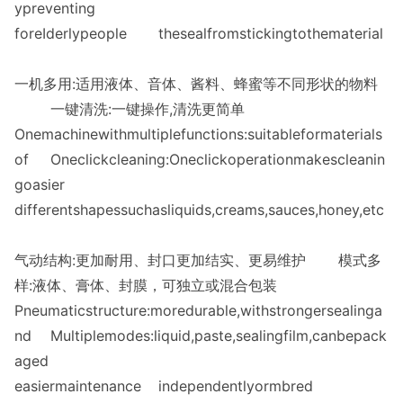
ypreventing
foreIderlypeople
thesealfromstickingtothematerial
一机多用:适用液体、音体、酱料、蜂蜜等不同形状的物料
一键清洗:一键操作,清洗更简单
Onemachinewithmultiplefunctions:suitableformaterials
of
Oneclickcleaning:Oneclickoperationmakescleanin
goasier
differentshapessuchasliquids,creams,sauces,honey,etc
气动结构:更加耐用、封口更加结实、更易维护
模式多
样:液体、膏体、封膜，可独立或混合包装
Pneumaticstructure:moredurable,withstrongersealinga
nd
Multiplemodes:liquid,paste,sealingfilm,canbepack
aged
easiermaintenance
independentlyormbred